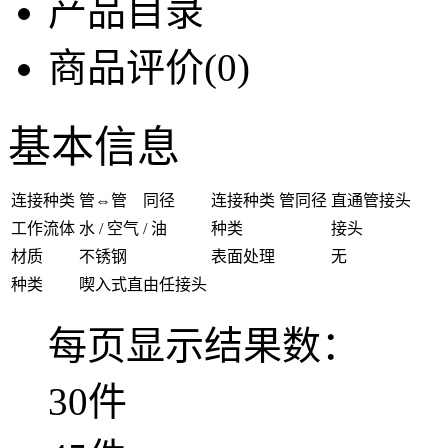
产品目录
商品评价(0)
基本信息
连接种类
管⇔管 同径
连接种类 管同径
直通管接头
工作流体
水 / 空气 / 油
种类
接头
材质
不锈钢
表面处理
无
种类
喫入式直由任接头
每页显示结果数：
30件