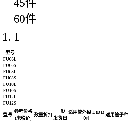
45件
60件
1
型号
FU06L
FU06S
FU08L
FU08S
FU10L
FU10S
FU12L
FU12S
参考价格
一般
适用管外径 D(D1)
型号
数量折扣
适用管子
(φ)
(未税价)
发货日