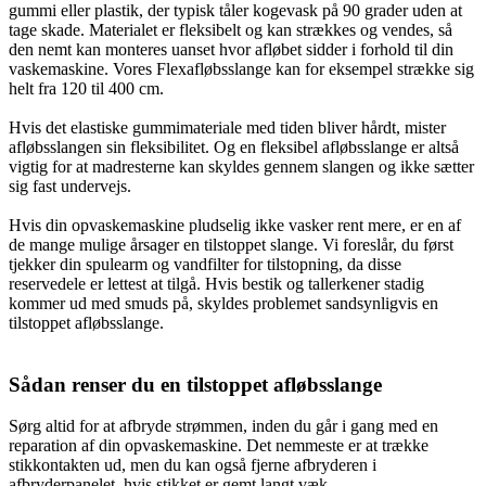
gummi eller plastik, der typisk tåler kogevask på 90 grader uden at
tage skade. Materialet er fleksibelt og kan strækkes og vendes, så
den nemt kan monteres uanset hvor afløbet sidder i forhold til din
vaskemaskine. Vores
Flex
afløbsslange kan for eksempel strække sig
helt fra 120 til 400 cm.
Hvis det elastiske gummimateriale med tiden bliver hårdt, mister
afløbsslangen sin fleksibilitet. Og en fleksibel afløbsslange er altså
vigtig for at madresterne kan skyldes gennem slangen og ikke sætter
sig fast undervejs.
Hvis din opvaskemaskine pludselig ikke vasker rent mere, er en af
de mange mulige årsager en tilstoppet slange. Vi foreslår, du først
tjekker din spulearm og
vandfilter
for tilstopning, da disse
reservedele er lettest at tilgå. Hvis bestik og tallerkener stadig
kommer ud med smuds på, skyldes problemet sandsynligvis en
tilstoppet afløbsslange.
Sådan renser du en tilstoppet afløbsslange
Sørg altid for at afbryde strømmen, inden du går i gang med en
reparation af din opvaskemaskine
. Det nemmeste er at trække
stikkontakten ud, men du kan også fjerne afbryderen i
afbryderpanelet, hvis stikket er gemt langt væk.