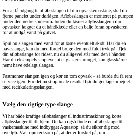
For at få adgang til afløbsslangen til din opvaskemaskine, skal du
fjerne panelet under dørlågen. Afløbsslangen er monteret på pumpen
under den nedre spulearm. Inden du løsner afløbsslangen i din
opvasker, lægger du et håndklæde eller en balje foran opvaskeren
for at undgå vand på gulvet.
Spul nu slangen med vand for at løsne eventuelt skidt. Har du en
haveslange, kan du med fordel bruge den med fuldt tryk på. Tjek
din afløbsslange for ridser, nu du alligevel står med den i hånden.
Har du eksempelvis oplevet at et glas er sprunget, kan glasskårne
nemt have ødelagt slangen.
Fastmonter slangen igen og kør en tom opvask – så burde du få rent
service igen. For det mest optimale resultat bør du gentage arbejdet
med recirkuleringsslangen.
Vælg den rigtige type slange
Vi har både kraftige afløbsslanger til industrimaskiner og korte
afløbsslanger til dit hjem. Du kan også finde en afløbsslange til
vaskemaskine med indbygget
Aquastop
, så du sikrer dig mod
overløb. Vær opmærksom på, at der er forskel på, om