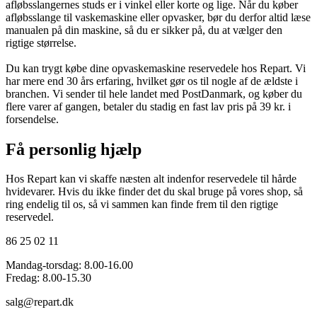
afløbsslangernes studs er i vinkel eller korte og lige. Når du køber
afløbsslange til vaskemaskine eller opvasker, bør du derfor altid læse
manualen på din maskine, så du er sikker på, du at vælger den
rigtige størrelse.
Du kan trygt købe dine
opvaskemaskine reservedele
hos Repart. Vi
har mere end 30 års erfaring, hvilket gør os til nogle af de ældste i
branchen. Vi sender til hele landet med PostDanmark, og køber du
flere varer af gangen, betaler du stadig en fast lav pris på 39 kr. i
forsendelse.
Få personlig hjælp
Hos Repart kan vi skaffe næsten alt indenfor reservedele til hårde
hvidevarer. Hvis du ikke finder det du skal bruge på vores shop, så
ring endelig til os, så vi sammen kan finde frem til den rigtige
reservedel.
86 25 02 11
Mandag-torsdag: 8.00-16.00
Fredag: 8.00-15.30
salg@repart.dk