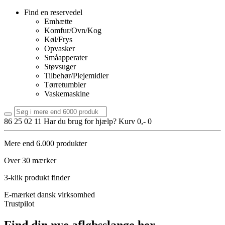
Find en reservedel
Emhætte
Komfur/Ovn/Kog
Køl/Frys
Opvasker
Småapperater
Støvsuger
Tilbehør/Plejemidler
Tørretumbler
Vaskemaskine
86 25 02 11 Har du brug for hjælp?
Kurv 0,- 0
Mere end 6.000 produkter
Over 30 mærker
3-klik produkt finder
E-mærket dansk virksomhed
Trustpilot
Find din nye afløbsslange her