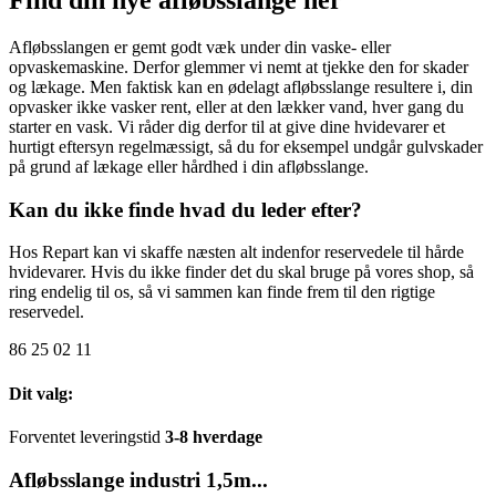
Afløbsslangen er gemt godt væk under din vaske- eller
opvaskemaskine. Derfor glemmer vi nemt at tjekke den for skader
og lækage. Men faktisk kan en ødelagt afløbsslange resultere i, din
opvasker ikke vasker rent, eller at den lækker vand, hver gang du
starter en vask. Vi råder dig derfor til at give dine hvidevarer et
hurtigt eftersyn regelmæssigt, så du for eksempel undgår gulvskader
på grund af lækage eller hårdhed i din afløbsslange.
Kan du ikke finde hvad du leder efter?
Hos Repart kan vi skaffe næsten alt indenfor reservedele til hårde
hvidevarer. Hvis du ikke finder det du skal bruge på vores shop, så
ring endelig til os, så vi sammen kan finde frem til den rigtige
reservedel.
86 25 02 11
Dit valg:
Forventet leveringstid
3-8 hverdage
Afløbsslange industri 1,5m...