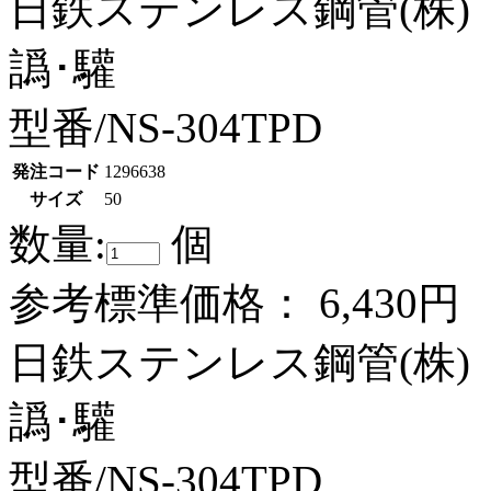
日鉄ステンレス鋼管(株)
譌･驩
型番/NS-304TPD
発注コード
1296638
サイズ
50
数量:
個
参考標準価格：
6,430円
日鉄ステンレス鋼管(株)
譌･驩
型番/NS-304TPD