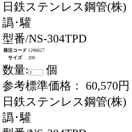
日鉄ステンレス鋼管(株)
譌･驩
型番/NS-304TPD
発注コード
1296627
サイズ
200
数量:
個
参考標準価格：
60,570円
日鉄ステンレス鋼管(株)
譌･驩