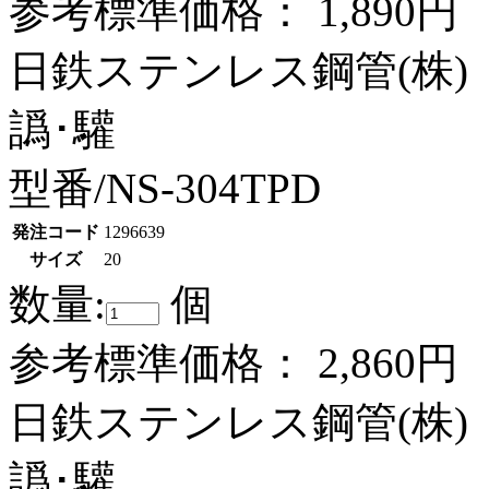
参考標準価格：
1,890円
日鉄ステンレス鋼管(株)
譌･驩
型番/NS-304TPD
発注コード
1296639
サイズ
20
数量:
個
参考標準価格：
2,860円
日鉄ステンレス鋼管(株)
譌･驩