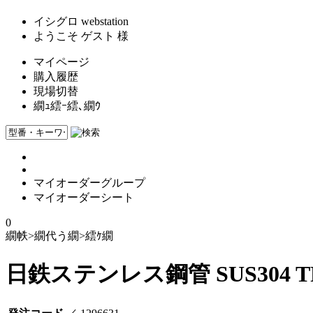
イシグロ webstation
ようこそ ゲスト 様
マイページ
購入履歴
現場切替
繝ｭ繧ｰ繧､繝ｳ
マイオーダーグループ
マイオーダーシート
0
繝帙
>
繝代う繝
>
繧ｹ繝
日鉄ステンレス鋼管 SUS304 TP