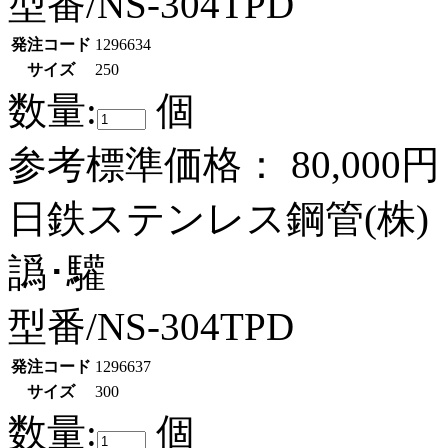
型番/NS-304TPD
発注コード
1296634
サイズ
250
数量:
個
参考標準価格：
80,000円
日鉄ステンレス鋼管(株)
譌･驩
型番/NS-304TPD
発注コード
1296637
サイズ
300
数量:
個