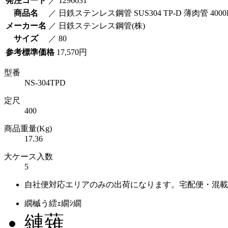
発注コード
／
1296631
商品名
／
日鉄ステンレス鋼管 SUS304 TP-D 薄肉管 4000
メーカー名
／
日鉄ステンレス鋼管(株)
サイズ
／
80
参考標準価格
17,570円
型番
NS-304TPD
定尺
400
商品重量(Kg)
17.36
大ケース入数
5
自社便対応エリアのみの出荷になります。宅配便・混載
繝槭う繧ｪ繝ｼ繝
縺薙