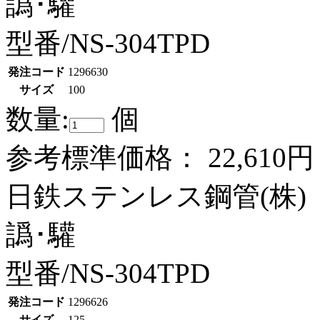
譌･驩
型番/NS-304TPD
発注コード
1296630
サイズ
100
数量:
個
参考標準価格：
22,610円
日鉄ステンレス鋼管(株)
譌･驩
型番/NS-304TPD
発注コード
1296626
サイズ
125