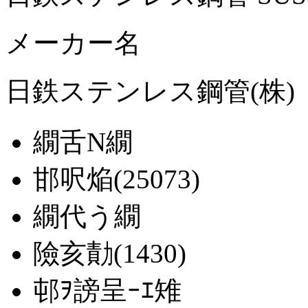
メーカー名
日鉄ステンレス鋼管(株)
繝舌Ν繝
邯呎焔(25073)
繝代う繝
險亥勣(1430)
邨ｦ謗呈ｰｴ雉