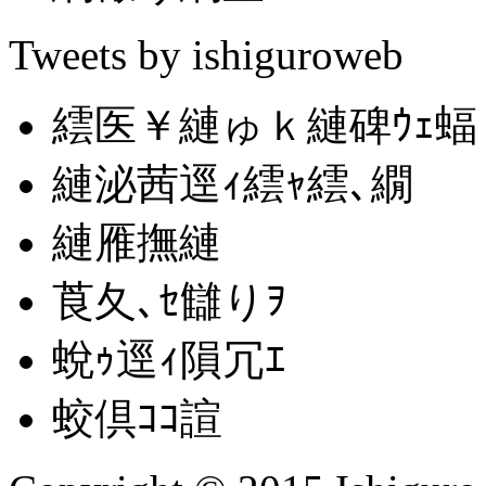
Tweets by ishiguroweb
繧医￥縺ゅｋ縺碑ｳｪ蝠
縺泌茜逕ｨ繧ｬ繧､繝
縺雁撫縺
莨夂､ｾ讎りｦ
蛻ｩ逕ｨ隕冗ｴ
蛟倶ｺｺ諠