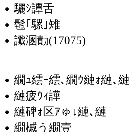
驪ｼ譚舌
髢｢騾｣雉
讖溷勣(17075)
繝ｭ繧ｰ繧､繝ｳ縺ｫ縺､縺
縺疲ｳｨ譁
縺碑ｫ区ｱゅ↓縺､縺
繝槭う繝壹