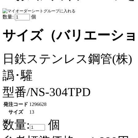
数量:
個
サイズ（バリエーショ
日鉄ステンレス鋼管(株)
譌･驩
型番/NS-304TPD
発注コード
1296628
サイズ
13
数量:
個