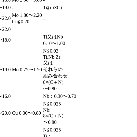
〜19.0
-
Ti≧(5×C)
Mo 1.80〜2.20
〜22.0
-
Cu≦0.20
〜22.0
-
-
Ti又はNb
〜18.0
-
0.10〜1.00
N≦0.03
Ti,Nb,Zr
又は
それらの
〜19.0
Mo 0.75〜1.50
組み合わせ
8×(C＋N)
〜0.80
〜16.0
-
Nb：0.30〜0.70
N≦0.025
Nb:
〜20.0
Cu 0.30〜0.80
8×(C＋N)
〜0.80
N≦0.025
Ti：