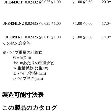
≦0.025
≦1.00
≦1.00
≦0.60
20.0
JFE443CT
0.02432
JFE434LN2
0.02435
≦0.025
≦1.00
≦1.00
≦0.60
17.0
JFEMH-1
0.02425
≦0.015
≦1.00
≦1.00
≦0.60
14.0
その他Ni合金等
※パイプ重量の計算式
W＝k(D-t)t
:W:1mあたりの重量(Kg)
:K:重量係数(比重×π)
:D:パイプ外径(mm)
t:パイプ厚さ(mm)
製造可能寸法表
この製品のカタログ