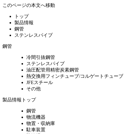
このページの本文へ移動
トップ
製品情報
鋼管
ステンレスパイプ
鋼管
冷間引抜鋼管
ステンレスパイプ
油圧配管用精密炭素鋼管
熱交換用フィンチューブ/コルゲートチューブ
JFEスチール
その他
製品情報トップ
鋼管
物流機器
物置・収納庫
駐車装置