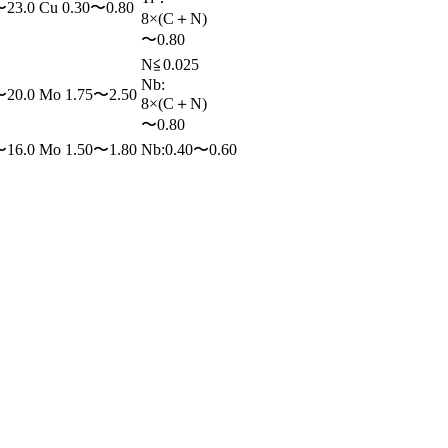
〜23.0
Cu 0.30〜0.80
8×(C＋N)
〜0.80
N≦0.025
Nb:
〜20.0
Mo 1.75〜2.50
8×(C＋N)
〜0.80
〜16.0
Mo 1.50〜1.80
Nb:0.40〜0.60