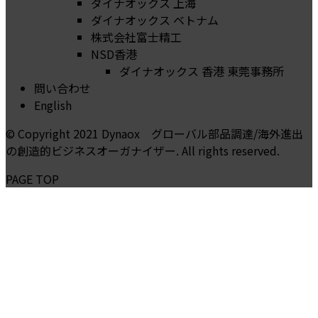
ダイナオックス 上海
ダイナオックス ベトナム
株式会社富士精工
NSD香港
ダイナオックス 香港 東莞事務所
問い合わせ
English
© Copyright 2021 Dynaox グローバル部品調達/海外進出
の創造的ビジネスオーガナイザー. All rights reserved.
PAGE TOP