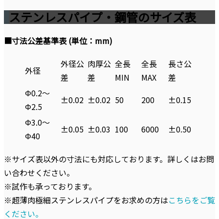
ステンレスパイプ・鋼管のサイズ表
■寸法公差基準表 (単位：mm)
外径公
肉厚公
全長
全長
長さ公
外径
差
差
MIN
MAX
差
Φ0.2～
±0.02
±0.02
50
200
±0.15
Φ2.5
Φ3.0～
±0.05
±0.03
100
6000
±0.50
Φ40
※サイズ表以外の寸法にも対応しております。詳しくはお問
い合わせください。
※試作も承っております。
※超薄肉極細ステンレスパイプをお求めの方は
こちらをご覧
ください。