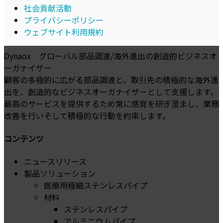
社会貢献活動
プライバシーポリシー
ウェブサイト利用規約
Dynaox グローバル部品調達/海外進出の創造的ビジネスオ
ーガナイザー
顧客の多極的に広がる部品調達と、取引先の積極的な海外進
出を、創造的なビジネスオーガナイザーとして支援します。
最高のサービスを提供するため常に感覚を研ぎ澄まし、業務
改善を行いそして積極的な行動を約束します。
コンテンツ
ニュースリリース
製品ソリューション
医療用極細ステンレスパイプ
材料
ステンレスパイプ
アルミニウムパイプ