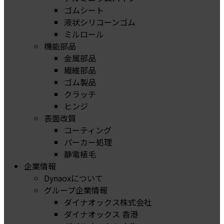
ゴムシート
液状シリコーンゴム
ミルロール
機能部品
金属部品
繊維部品
ゴム製品
クラッチ
ヒンジ
表面改質
コーティング
パーカー処理
静電植毛
企業情報
Dynaoxについて
グループ企業情報
ダイナオックス株式会社
ダイナオックス 香港