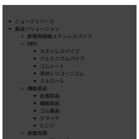
ニュースリリース
製品ソリューション
医療用極細ステンレスパイプ
材料
ステンレスパイプ
アルミニウムパイプ
ゴムシート
液状シリコーンゴム
ミルロール
機能部品
金属部品
繊維部品
ゴム製品
クラッチ
ヒンジ
表面改質