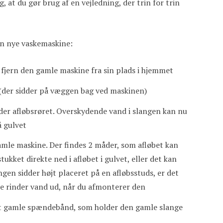
ig, at du gør brug af en vejledning, der trin for trin
in nye vaskemaskine:
 fjern den gamle maskine fra sin plads i hjemmet
 (der sidder på væggen bag ved maskinen)
under afløbsrøret. Overskydende vand i slangen kan nu
å gulvet
 gamle maskine. Der findes 2 måder, som afløbet kan
kket direkte ned i afløbet i gulvet, eller det kan
ngen sidder højt placeret på en afløbsstuds, er det
kke rinder vand ud, når du afmonterer den
det gamle spændebånd, som holder den gamle slange