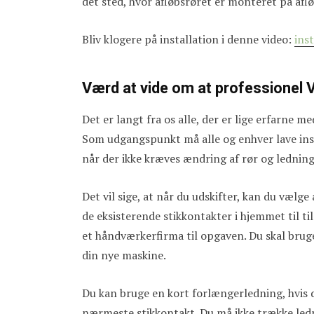
det sted, hvor afløbsrøret er monteret på afl
Bliv klogere på installation i denne video:
ins
Værd at vide om at professionel 
Det er langt fra os alle, der er lige erfarne 
Som udgangspunkt må alle og enhver lave inst
når der ikke kræves ændring af rør og lednin
Det vil sige, at når du udskifter, kan du vælg
de eksisterende stikkontakter i hjemmet til ti
et håndværkerfirma til opgaven. Du skal brug
din nye maskine.
Du kan bruge en kort forlængerledning, hvis d
nærmeste stikkontakt. Du må ikke trække ledn