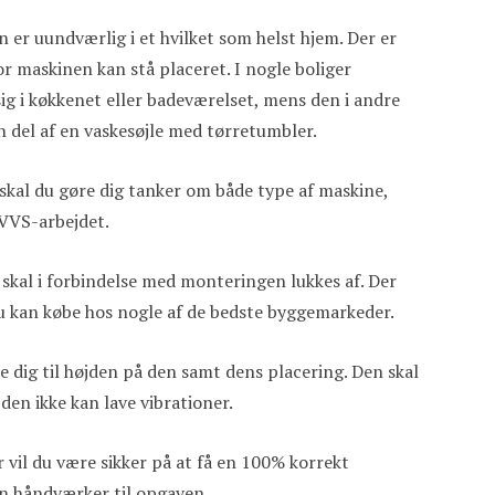
 er uundværlig i et hvilket som helst hjem. Der er
or maskinen kan stå placeret. I nogle boliger
ig i køkkenet eller badeværelset, mens den i andre
n del af en vaskesøjle med tørretumbler.
 skal du gøre dig tanker om både type af maskine,
 VVS-arbejdet.
t skal i forbindelse med monteringen lukkes af. Der
du kan købe hos nogle af de bedste byggemarkeder.
e dig til højden på den samt dens placering. Den skal
å den ikke kan lave vibrationer.
er vil du være sikker på at få en 100% korrekt
 en håndværker til opgaven.