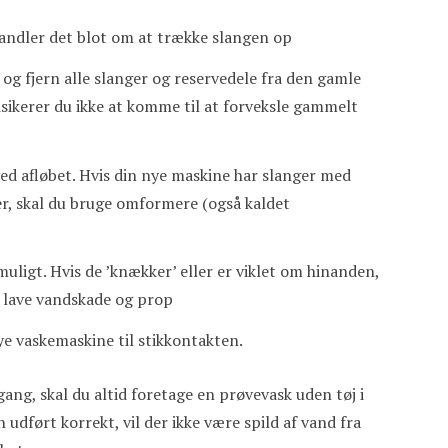
 handler det blot om at trække slangen op
og fjern alle slanger og reservedele fra den gamle
isikerer du ikke at komme til at forveksle gammelt
ved afløbet. Hvis din nye maskine har slanger med
r, skal du bruge omformere (også kaldet
 muligt. Hvis de ’knækker’ eller er viklet om hinanden,
an lave vandskade og prop
nye vaskemaskine til stikkontakten.
gang, skal du altid foretage en prøvevask uden tøj i
 udført korrekt, vil der ikke være spild af vand fra