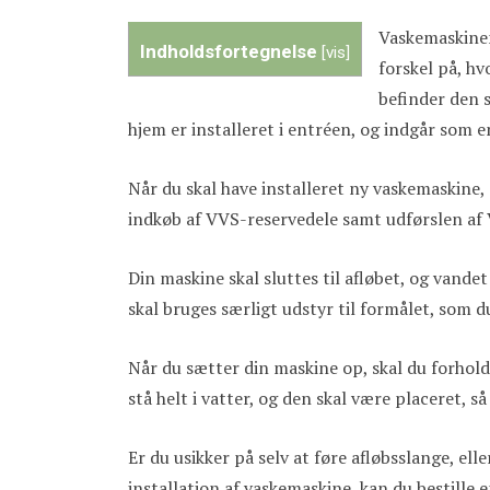
Vaskemaskinen
Indholdsfortegnelse
[
vis
]
forskel på, hv
befinder den s
hjem er installeret i entréen, og indgår som e
Når du skal have installeret ny vaskemaskine,
indkøb af VVS-reservedele samt udførslen af
Din maskine skal sluttes til afløbet, og vande
skal bruges særligt udstyr til formålet, som 
Når du sætter din maskine op, skal du forhold
stå helt i vatter, og den skal være placeret, s
Er du usikker på selv at føre afløbsslange, ell
installation af vaskemaskine, kan du bestille