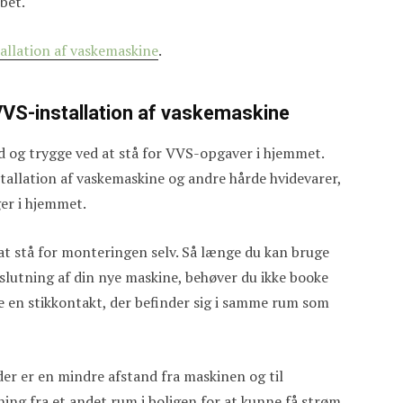
øbet.
tallation af vaskemaskine
.
VVS-installation af vaskemaskine
med og trygge ved at stå for VVS-opgaver i hjemmet.
allation af vaskemaskine og andre hårde hvidevarer,
ger i hjemmet.
e at stå for monteringen selv. Så længe du kan bruge
lslutning af din nye maskine, behøver du ikke booke
e en stikkontakt, der befinder sig i samme rum som
er er en mindre afstand fra maskinen og til
ing fra et andet rum i boligen for at kunne få strøm